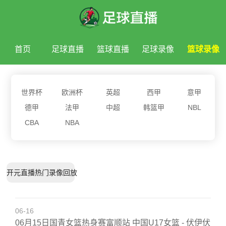
首页
足球直播
篮球直播
足球录像
篮球录像
足球新闻
篮球新闻
世界杯
欧洲杯
英超
西甲
意甲
德甲
法甲
中超
韩篮甲
NBL
CBA
NBA
开元直播热门录像回放
06-16
06月15日国青女篮热身赛富顺站 中国U17女篮 - 伏伊伏