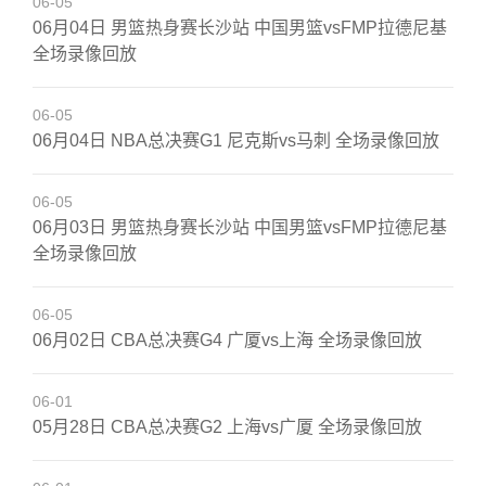
06-05
06月04日 男篮热身赛长沙站 中国男篮vsFMP拉德尼基
全场录像回放
06-05
06月04日 NBA总决赛G1 尼克斯vs马刺 全场录像回放
06-05
06月03日 男篮热身赛长沙站 中国男篮vsFMP拉德尼基
全场录像回放
06-05
06月02日 CBA总决赛G4 广厦vs上海 全场录像回放
06-01
05月28日 CBA总决赛G2 上海vs广厦 全场录像回放