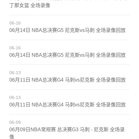
丁那女篮 全场录像
06-16
06月14日 NBA总决赛G5 尼克斯vs马刺 全场录像回放
06-16
06月14日 NBA总决赛G5 尼克斯vs马刺 全场录像回放
06-13
06月11日 NBA总决赛G4 马刺vs尼克斯 全场录像回放
06-13
06月11日 NBA总决赛G4 马刺vs尼克斯 全场录像回放
06-09
06月09日NBA常规赛 总决赛G3 马刺 - 尼克斯 全场录
像