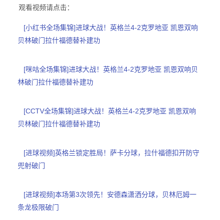
观看视频请点击：
[小红书全场集锦]进球大战！英格兰4-2克罗地亚 凯恩双响
贝林破门拉什福德替补建功
[咪咕全场集锦]进球大战！英格兰4-2克罗地亚 凯恩双响贝
林破门拉什福德替补建功
[CCTV全场集锦]进球大战！英格兰4-2克罗地亚 凯恩双响
贝林破门拉什福德替补建功
[进球视频]英格兰锁定胜局！萨卡分球，拉什福德扣开防守
兜射破门
[进球视频]本场第3次领先！安德森潇洒分球，贝林厄姆一
条龙极限破门