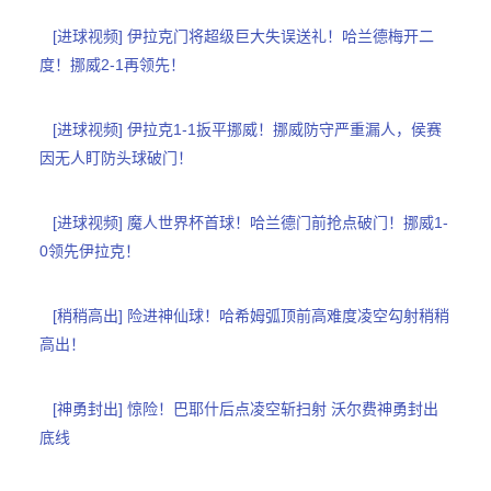
[进球视频] 伊拉克门将超级巨大失误送礼！哈兰德梅开二
度！挪威2-1再领先！
[进球视频] 伊拉克1-1扳平挪威！挪威防守严重漏人，侯赛
因无人盯防头球破门！
[进球视频] 魔人世界杯首球！哈兰德门前抢点破门！挪威1-
0领先伊拉克！
[稍稍高出] 险进神仙球！哈希姆弧顶前高难度凌空勾射稍稍
高出！
[神勇封出] 惊险！巴耶什后点凌空斩扫射 沃尔费神勇封出
底线