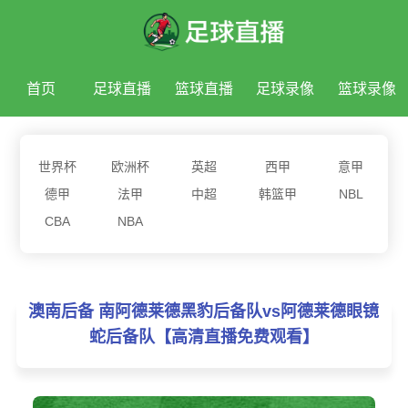
首页
足球直播
篮球直播
足球录像
篮球录像
足球新闻
篮球新闻
世界杯
欧洲杯
英超
西甲
意甲
德甲
法甲
中超
韩篮甲
NBL
CBA
NBA
澳南后备 南阿德莱德黑豹后备队vs阿德莱德眼镜
蛇后备队【高清直播免费观看】