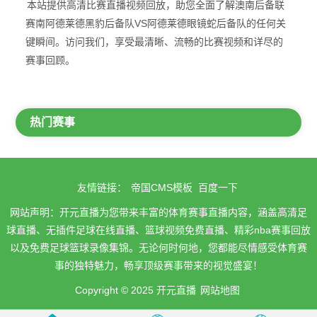
本站提供高清比赛直播视频回放，助您全面了解澳南后备联
赛南阿德莱德黑豹后备队VS阿德莱德眼镜蛇后备队的任何关
键瞬间。访问我们，享受最清晰、流畅的比赛视频和详尽的
赛事回顾。
热门赛事
友情链接：
帝国CMS模板
百度一下
网站声明：开元直播为您带来丰富的体育赛事直播内容，涵盖高清足
球直播、无插件足球在线直播、篮球视频免费直播、精彩nba赛事回放
以及免费足球篮球录像集锦。无论何时何地，您都能尽情感受体育赛
事的独特魅力，畅享顶级赛事带来的视觉盛宴！
Copyright © 2025 开元直播
网站地图