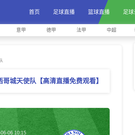
首页
足球直播
篮球直播
足球
意甲
德甲
法甲
中超
队
s墨西哥城天使队【高清直播免费观看】
-06-06 10:15