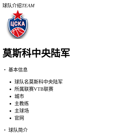
球队介绍
TEAM
莫斯科中央陆军
・ 基本信息
球队名
莫斯科中央陆军
所属联赛
VTB联赛
城市
主教练
主球场
官网
・ 球队简介