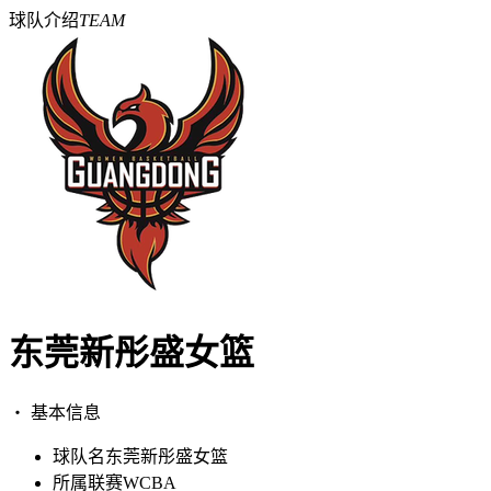
球队介绍
TEAM
东莞新彤盛女篮
・ 基本信息
球队名
东莞新彤盛女篮
所属联赛
WCBA