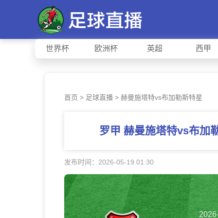
世界杯
欧洲杯
英超
西甲
首页
>
足球直播
> 赫曼施塔特vs布加勒斯特星
罗甲 赫曼施塔特vs布
发布时间：2026-05-19 01:30
2026