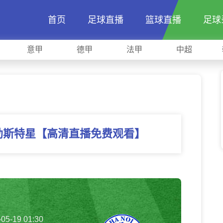
首页
足球直播
篮球直播
足球
意甲
德甲
法甲
中超
加勒斯特星【高清直播免费观看】
-05-19 01:30